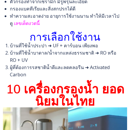
ตัวกรองทำจากเซรามิก มีรูพรุนละเอียด
กรองแบคทีเรียและสิ่งสกปรกได้ดี
ทำความสะอาดง่าย อายุการใช้งานนาน ทำให้มีเวลาไป
ดู
เลขเด็ดงวดนี้
การเลือกใช้งาน
บ้านที่ใช้น้ำประปา ➜ UF + คาร์บอน เพียงพอ
บ้านที่ใช้น้ำบาดาล/น้ำจากแหล่งธรรมชาติ ➜ RO หรือ
RO + UV
ผู้ที่ต้องการรสชาติน้ำดีและลดคลอรีน ➜ Activated
Carbon
10 เครื่องกรองน้ำ ยอด
นิยมในไทย