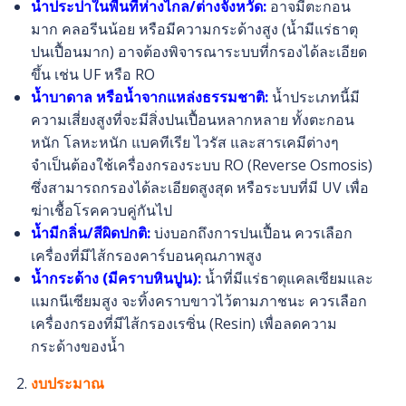
น้ำประปาในพื้นที่ห่างไกล/ต่างจังหวัด:
อาจมีตะกอน
มาก คลอรีนน้อย หรือมีความกระด้างสูง (น้ำมีแร่ธาตุ
ปนเปื้อนมาก) อาจต้องพิจารณาระบบที่กรองได้ละเอียด
ขึ้น เช่น UF หรือ RO
น้ำบาดาล หรือน้ำจากแหล่งธรรมชาติ:
น้ำประเภทนี้มี
ความเสี่ยงสูงที่จะมีสิ่งปนเปื้อนหลากหลาย ทั้งตะกอน
หนัก โลหะหนัก แบคทีเรีย ไวรัส และสารเคมีต่างๆ
จำเป็นต้องใช้เครื่องกรองระบบ RO (Reverse Osmosis)
ซึ่งสามารถกรองได้ละเอียดสูงสุด หรือระบบที่มี UV เพื่อ
ฆ่าเชื้อโรคควบคู่กันไป
น้ำมีกลิ่น/สีผิดปกติ:
บ่งบอกถึงการปนเปื้อน ควรเลือก
เครื่องที่มีไส้กรองคาร์บอนคุณภาพสูง
น้ำกระด้าง (มีคราบหินปูน):
น้ำที่มีแร่ธาตุแคลเซียมและ
แมกนีเซียมสูง จะทิ้งคราบขาวไว้ตามภาชนะ ควรเลือก
เครื่องกรองที่มีไส้กรองเรซิ่น (Resin) เพื่อลดความ
กระด้างของน้ำ
งบประมาณ